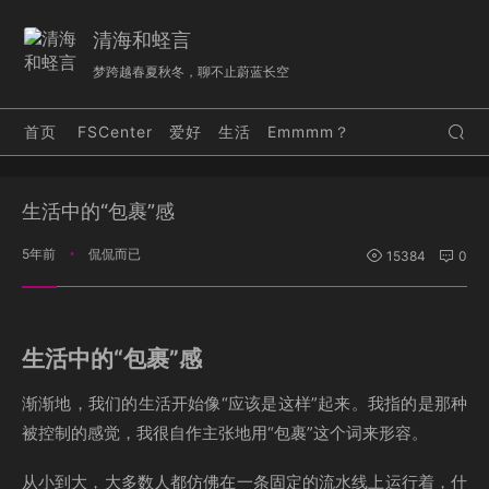
清海和蛏言
梦跨越春夏秋冬，聊不止蔚蓝长空
首页
FSCenter
爱好
生活
Emmmm？
生活中的“包裹”感
5年前
侃侃而已
•
15384
0
生活中的“包裹”感
渐渐地，我们的生活开始像“应该是这样”起来。我指的是那种
被控制的感觉，我很自作主张地用“包裹”这个词来形容。
从小到大，大多数人都仿佛在一条固定的流水线上运行着，什