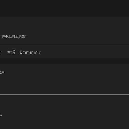
，聊不止蔚蓝长空
好
生活
Emmmm？
”
”