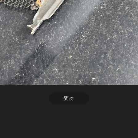
赞
(
0
)