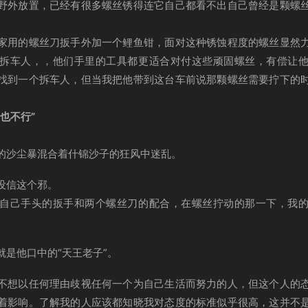
野外放置，已经有很多螺丝锈得连它自己都看不出自己曾经是颗螺
家用的螺丝刀扳手外加一个鲤鱼钳，面对这种锈蚀程度的螺丝显然
拆车人，，他们手里的工具都更适合对付这些顽固螺丝，有偿让
找到一个拆车人，但当我把他带到这台车前说那颗螺丝需要拧下的
也不行”
的沙尘暴混合着什锦沙子的狂风中迷乱。
没信这个邪。
自己手头的扳手和两个螺丝刀的配合，在螺丝拧动的那一下，我
就是他口中的“天王老子”。
不想以任何理由歧视任何一个为自己生活而努力的人，但这个人的
着影响。了解我的人应该都知晓我对态度的标准似乎很高，这并不