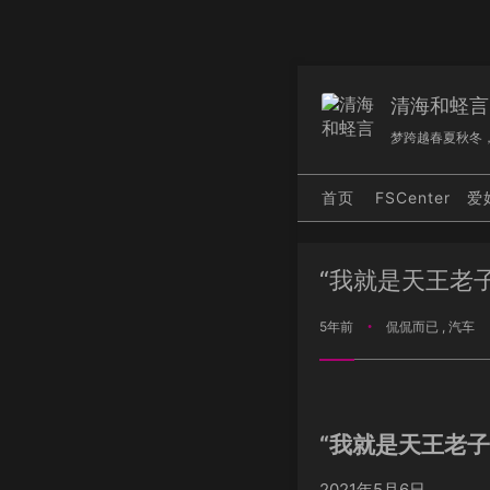
清海和蛏言
梦跨越春夏秋冬
首页
FSCenter
爱
“我就是天王老子
5年前
侃侃而已
,
汽车
•
“我就是天王老子
2021年5月6日