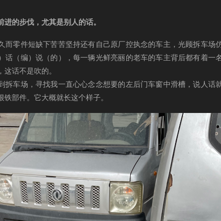
前进的步伐，尤其是别人的话。
久而零件短缺下苦苦坚持还有自己原厂控执念的车主，光顾拆车场
）话（编）说（的），每一辆光鲜亮丽的老车的车主背后都有着一
，这话不是吹的。
到拆车场，寻找我一直心心念念想要的左后门车窗中滑槽，说人话
根铁部件。它大概就长这个样子。