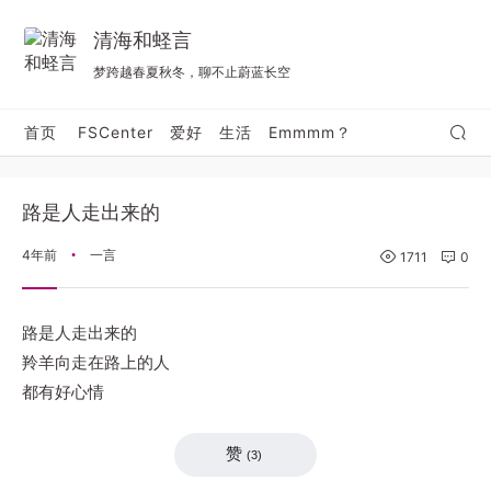
清海和蛏言
梦跨越春夏秋冬，聊不止蔚蓝长空
首页
FSCenter
爱好
生活
Emmmm？
路是人走出来的
4年前
一言
•
1711
0
路是人走出来的
羚羊向走在路上的人
都有好心情
赞
(
3
)