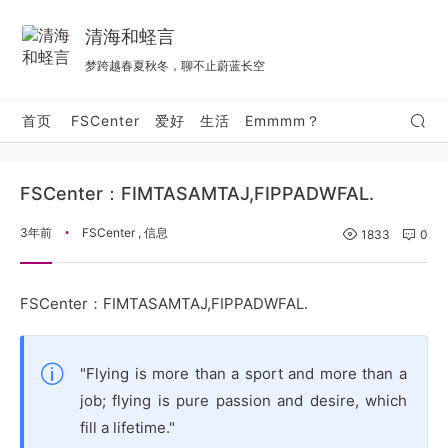
清海和蛏言
梦跨越春夏秋冬，聊不止蔚蓝长空
首页
FSCenter
爱好
生活
Emmmm？
FSCenter：FIMTASAMTAJ,FIPPADWFAL.
3年前
FSCenter
,
信息
•
1833
0
FSCenter：FIMTASAMTAJ,FIPPADWFAL.
"Flying is more than a sport and more than a
job; flying is pure passion and desire, which
fill a lifetime."