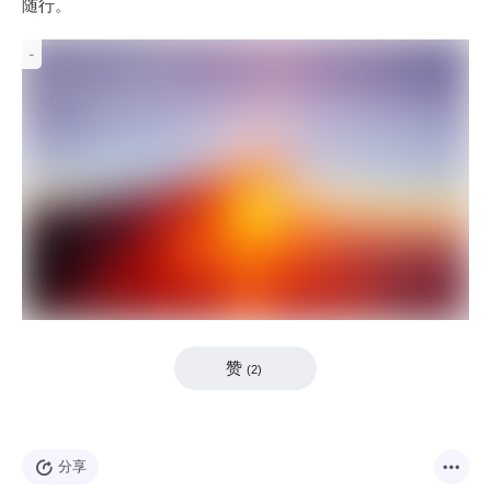
随行。
-
赞
(
2
)
分享