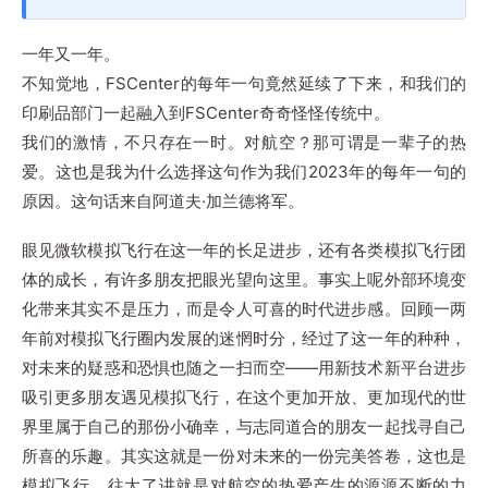
一年又一年。
不知觉地，FSCenter的每年一句竟然延续了下来，和我们的
印刷品部门一起融入到FSCenter奇奇怪怪传统中。
我们的激情，不只存在一时。对航空？那可谓是一辈子的热
爱。这也是我为什么选择这句作为我们2023年的每年一句的
原因。这句话来自阿道夫·加兰德将军。
眼见微软模拟飞行在这一年的长足进步，还有各类模拟飞行团
体的成长，有许多朋友把眼光望向这里。事实上呢外部环境变
化带来其实不是压力，而是令人可喜的时代进步感。回顾一两
年前对模拟飞行圈内发展的迷惘时分，经过了这一年的种种，
对未来的疑惑和恐惧也随之一扫而空——用新技术新平台进步
吸引更多朋友遇见模拟飞行，在这个更加开放、更加现代的世
界里属于自己的那份小确幸，与志同道合的朋友一起找寻自己
所喜的乐趣。其实这就是一份对未来的一份完美答卷，这也是
模拟飞行、往大了讲就是对航空的热爱产生的源源不断的力