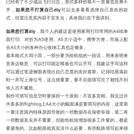
已经有了不少成品飞行日志，形式多样价格不一质量也良莠不
齐，
如果您不打算自己diy
可以去多看看选择自己喜欢的款
式，但需注意其内容不宜失当，具体我们在下面讲到。
如果您打算diy
，我个人的建议是使用家用打印常用的A4纸单
面打印、对折为A5使用。A5大小适中，携带方便，市场上配
合A5大小的各种办公收纳工具也足够多。
基本格式大同小异，一部分要为给机组的一段话，用来表明来
意表达敬意，可以打印固定模板也可以手写，我建议手写这样
可以通过笔迹侧面表现出自己态度的友好真挚。记得结尾落款
时一并写上座位号，这点很重要，要不后面填写完了都找不到
你人岂不尴尬。
制作可填写信息空时要保持一个原则：不宜多宜精。我见过许
许多多的flightlog上A4大小的幅面满是要填写的内容，这里第
一要注意国内特殊原因导致的一些数据存在保密等级，第二有
一些数据其实并不重要，但能给机组增加很多工作量的，都是
要避免的。比如航路就其实没什么必要，有些航路填写起来很