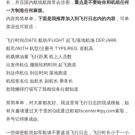
长，并且国内航线航路常会涉密，
重点是不要给你和机组任何
一方制造任何麻烦。
内容简简单单，
下面是我推荐加入到飞行日志内的内容
，可单
英语也可双语：
飞行时间/DATE 航班/FLIGHT 起飞/落地机场 DEP./ARR.
航司/WITH 机型/注册号 TYPE/REG. 巡航高
机载燃油量 飞行距离 机上人员数
出发停机位 撤除轮档时间 起飞跑道
到达停机位 到位时间 落地跑道
机组签名位 如机长 副机长 乘务长
恕我懒得打缩写了我相信各位都知道
简简单单，对大家都友好。我这里有飞行日志的现成模板，如
有兴趣请通过关于里的Q或通过邮箱fscenter#qq.com索取，
井号记得换成@。
一些保密航班如军航请不要递送飞行日志，飞行时长小于一小