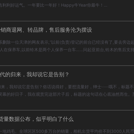
利好运气。一年要比一年好！Happy牛Year你最牛！...
经销商退网、转品牌，售后服务沦为摆设
删除一位天津的网友表示,“以前(负责)登记的前台已经没有了,要去旁边
人在保养车,以前铃木是两个人保养一台车……问起亚前台,铃木的售后支持
y，新时代的归来，我却说它是告别？
时代的归来，我却说它是告别？俗话说得好，要想流量好，绅士······哦不，标
荧幕的好日子，我在观赏完这部片子后，标题的这句话在心底油然而生。至于
出货量数据公布，似乎明白了什么
地鸡毛。全球区区500多万台的销量，相机出货平均价不到3000人民币.