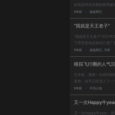
前他还对杂交稻的新突破
实令人...
5年前
侃侃而已
•
“我就是天王老子”
“我就是天王老子”202
下苦苦坚持还有自己原厂
每一辆光鲜...
5年前
侃侃而已
,
汽车
•
模拟飞行圈的人气
五年前，我再一次回到模
更替，似乎已经进入了一
地的变化，你就知道...
5年前
不为人知
•
又一次Happy牛y
又一次Happy牛year，追忆