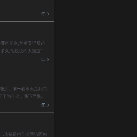
0
起亚的前台,简单登记后起
多久,他说也不太知道”。
0
题不能少。乍一看今天是我们
为什么，我下面慢...
0
..这都是把什么阿猫阿狗