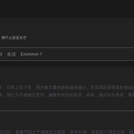
，聊不止蔚蓝长空
好
生活
Emmmm？
车，日常上车下车，用步数丈量的路程越来越少。其实我还是很喜欢独自
种，我们几乎很难注意到，侧窗所包含的风景。再者，漫步街头巷尾，看
5月22日，袁隆平院士于湖南长沙逝世，享年91岁。听到这个消息之初，