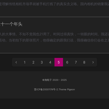
是理解传统相机市场早就被手机打残了的真实含义咯。国内相机的销量我
二十一个年头
人的大事情。不知不觉我也21周了。时间过得真快，一转眼的时间。我还
活动。当初拍下的那张照片，他很确定的跟我们说，我很确信你们会在之
1
2
3
4
5
6
7
8
©海蛏子 2020 - 2025
晋ICP备20001174号-2.
Theme
Pigeon