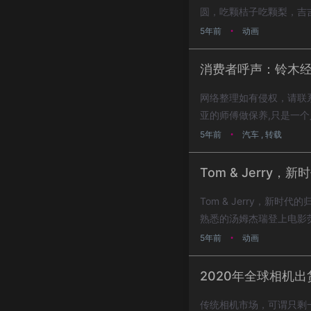
圆，吃颗桔子吃颗梨，吉吉利
5年前
动画
•
消费者呼声：铃木
网络整理如有侵权，请联系
亚的师傅做保养,只是一个
一...
5年前
汽车
,
转载
•
Tom & Jerr
Tom & Jerry，新
熟悉的汤姆杰瑞登上电影
5年前
动画
•
2020年全球相机
传统相机市场，可谓只剩一