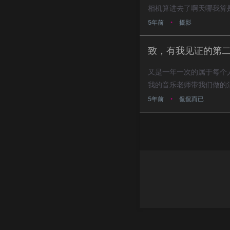
相机算进去了啊天哪我算
了不少相...
5年前
摄影
•
致，有我见证的第
又是一年一次的属于每个
我的音乐老师带我们做的
的。当然我肯定...
5年前
侃侃而已
•