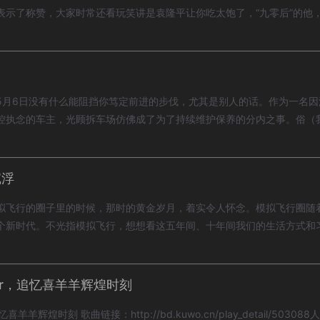
表示了称赞，大家时常还看玩笑讲是袁隆平让你吃太饱了，“九零后”的他
1年5月6日没有什么能阻挡你笃定前进的步伐，尤其是别人的话。作为一名
控执念的车主，光顾拆车场仿佛成了为了持续维护保养的分内之事。俗（
沉浮
拟飞行的圈子里的时候，那时的黄金岁月，着实令人怀念。模拟飞行圈随
个新时代。不光指模拟飞行，想想看这五年间、十年间我们的生活方式和
ear，追忆喜羊羊辉煌时刻
喜羊羊辉煌时刻 歌曲链接：http://bd.kuwo.cn/play_detail/50