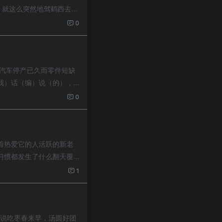
，就这么突然地驾鹤西去，
0
因汽车停产已久而零件短缺
我）话（编）说（的），
0
着热爱它的人活跃的新老
习惯都发生了什么翻天覆
1
3088人说吃枣春来早，汤圆好团