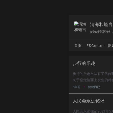
清海和蛏言
梦跨越春夏秋冬
首页
FSCenter
爱
步行的乐趣
步行的乐趣自从有了代步
制于察觉路面上发生的种
总能在脑海中思考着...
5年前
侃侃而已
•
人民会永远铭记
人民会永远铭记2021年