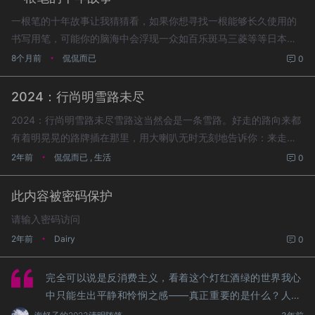
一根笔的十年故事让我猜猜看，如果你想寻找一根能够长久使用的
书写用笔，可能你的脑海中会浮现一众如百乐斑马三菱等等日本品
牌的产品或者是施打头两个德国品牌的产品。可能我的选择有点另
8个月前
侃侃而已
•
0
类但也其实可以理解，这就是我这里想聊聊的这根跟了我十年、熟
悉...
2024：行尚明雪路未尽
2024：行尚明雪路未尽雪路这当然会是一条雪路。好走的路向来都
有着明晃晃的路牌插在那里，用大喇叭无时无刻地告诉你：来走我
这边吧！于是，角落里泥泞小路通往大雪纷飞山崖的便这么无人问
2年前
侃侃而已
,
生活
•
0
津起来。了解我都朋友都心里有数，相较起一眼看得到头的旅程...
此内容被密码保护
请输入密码访问
2年前
Dairy
•
0
完全可以说是反消费主义，看着这个灯红酒绿的世界我心
中只能生出平静和怜悯之感——真正重要的是什么？人生
的意义又是什么？我们在乎的一切真的值得那么在乎并乃