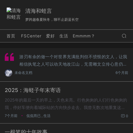
清海和蛏言
梦跨越春夏秋冬，聊不止蔚蓝长空
首页
FSCenter
爱好
生活
Emmmm？
游刃有余的做一个对世界充满批判但不愤恨的文人，让我
相信执笔之人可以动天地改江山，无需雕文立传心意仍可
传承。
未命名文档
6个月前
2025：海蛏子年末寄语
2025年的最后一天的早上，天色未亮。行色匆匆的人们行色匆匆的
我，停好车便向着城际站的方向快步走去。我曾无数次地重复这一
动作。深冬日的太阳总是藏着掖着，本来该迎来光明的时刻此时却
7个月前
侃侃而已
,
生活
•
0
是那么寒冷彻骨。迎着风站在上站台的电梯上，一旁的老京沪线...
一根笔的十年故事