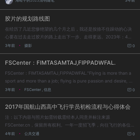
海蛏子的2023清明随笔
3年前
至为之无谓地奋斗终生吗？深信这个世界本身不关心任何
人，真正关心你的会是你自己。同样地你也关心你关心的
胶片的规划路线图
人。同样很重要的是，可以用钱解决的问题永远不会是大
在经历了几近悲惨绝望的几个月之后，我还是按捺不住躁动的心决
问题，那些用钱解决不了的事情才会真正使人刻骨铭心。
心要在过去走过胶片的路上走出下一步、走得更远。2023年：4月
短短...
初步具有黑白放大能力如有可能，年内拥有彩色放大能力2024年：
3年前
摄影
•
0
拥有黑白冲洗能力远期具有彩色负片及反转片的冲洗能力
FSCenter：FIMTASAMTAJ,FIPPADWFAL.
FSCenter：FIMTASAMTAJ,FIPPADWFAL."Flying is more than a
sport and more than a job; flying is pure passion and desire, ...
3年前
FSCenter
,
信息
•
0
2017年国航山西高中飞行学员初检流程与心得体会
注：以下内容与照片如需转载需经本人同意并标注来源
FSCenter.cn，保留所有权利。一年一度招飞季，向往飞行的各位定
是忙得不亦乐乎。在此献上此文，为后来者铺一条小路。今年的国
4年前
公共交通
•
0